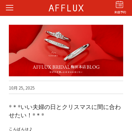
来店予約
結婚指輪
婚約指輪
パーフェクト
セットリング
10月 25, 2025
商品カテゴリ
ショップ
*＊*いい夫婦の日とクリスマスに間に合わ
AFFLUXについて
せたい！*＊*
AFFLUXの永久保証®
無限大のオーダーメイド
こんばんは♪
ゆびわ言葉®