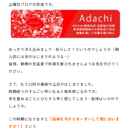
土曜日ブログの安達です。
クオリティ
AFFLUXダイヤモンド
サービス
お役立ち記事
フェア・ニュース
ブログ・お客様の声
めっきり冷え込みまして…秋らしさ？というのでしょうか（個
カタログ請求
人的には冬のはじまりのような…）
皆様、朝晩の気温差で体調を崩されませんようお気を付けてく
ださい。
06-7777-7370
受付時間 11:00〜19:00/火曜日定休
さて、もう10月の最後の土日がはじまりました。
時間経つのすんごい早いなぁと毎年感じるのです。
|
|
年を重ねるごとにひたすら早く感じてしまう…皆様はいかがで
よくあるご質問
会社概要
採用情報
しょうか。
|
お問い合わせ
プライバシーポリシー
この時期になりますと
【指輪を今からオーダーして間に合いま
すか？】
という