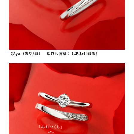
《Aya（あや/彩） ゆびわ言葉：しあわせ彩る》