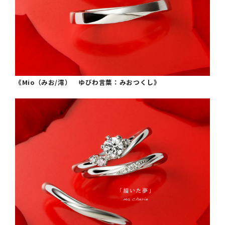
《Mio（みお/澪） ゆびわ言葉：みおつくし》