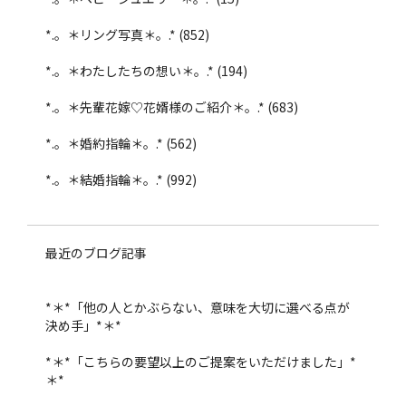
*.。＊リング写真＊。.*
(852)
*.。＊わたしたちの想い＊。.*
(194)
*.。＊先輩花嫁♡花婿様のご紹介＊。.*
(683)
*.。＊婚約指輪＊。.*
(562)
*.。＊結婚指輪＊。.*
(992)
最近のブログ記事
*＊*「他の人とかぶらない、意味を大切に選べる点が
決め手」*＊*
*＊*「こちらの要望以上のご提案をいただけました」*
＊*