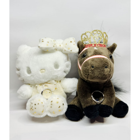
クオリティ
AFFLUXダイヤモンド
サービス
お役立ち記事
フェア・ニュース
ブログ・お客様の声
カタログ請求
06-7777-7370
受付時間 11:00〜19:00/火曜日定休
|
|
よくあるご質問
会社概要
採用情報
|
お問い合わせ
プライバシーポリシー