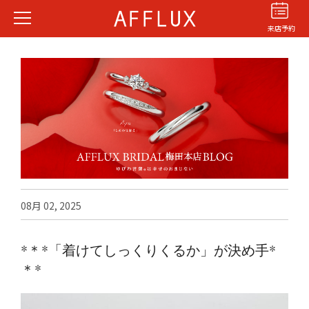
来店予約
結婚指輪
婚約指輪
パーフェクト
セットリング
08月 02, 2025
商品カテゴリ
ショップ
*＊*「着けてしっくりくるか」が決め手*
AFFLUXについて
＊*
AFFLUXの永久保証®
無限大のオーダーメイド
ゆびわ言葉®