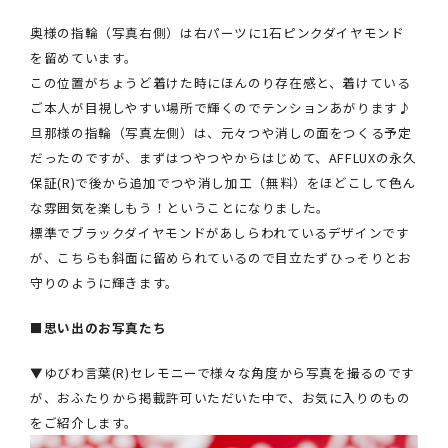
奥様の指輪（写真右側）は右パーツに1石ピンクダイヤモンド
を留めています。
この位置がちょうど着けた時にほんのり存在感と、着けている
ご本人が目視しやすい場所で輝くのでテンションあがります♪
旦那様の指輪（写真左側）は、元々つや消しの面をつくる予定
だったのですが、まずはつやつやからはじめて、AFFLUXの永久
保証(R)で後から追加でつや消し加工（無料）をほどこして色ん
な雰囲気を楽しもう！ということになりました。
標準でブラックダイヤモンドがあしらわれているデザインです
が、こちらも斜面に留められているので目立たずひっそりとお
守りのように輝きます。
■思い出のお写真たち
▼ゆびわ言葉(R)セレモニーで様々な角度から写真を撮るのです
が、おふたりから掲載許可いただいた中で、お気に入りのもの
をご紹介します。