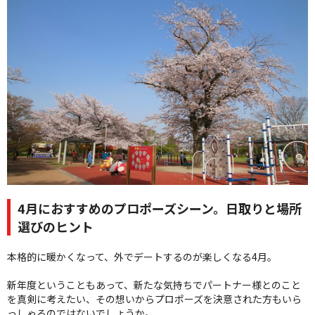
クオリティ
AFFLUXダイヤモンド
サービス
お役立ち記事
フェア・ニュース
ブログ・お客様の声
カタログ請求
06-7777-7370
受付時間 11:00〜19:00/火曜日定休
4月におすすめのプロポーズシーン。日取りと場所
選びのヒント
|
|
よくあるご質問
会社概要
採用情報
本格的に暖かくなって、外でデートするのが楽しくなる4月。
|
お問い合わせ
プライバシーポリシー
新年度ということもあって、新たな気持ちでパートナー様とのこと
を真剣に考えたい、その想いからプロポーズを決意された方もいら
っしゃるのではないでしょうか。