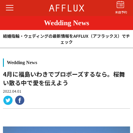
来店予約
Wedding News
結婚指輪・ウェディングの最新情報をAFFLUX（アフラックス）でチ
ェック
Wedding News
結婚指輪
婚約指輪
パーフェクト
セットリング
4月に福島いわきでプロポーズするなら。桜舞
い散る中で愛を伝えよう
商品カテゴリ
2022.04.01
ショップ
AFFLUXについて
AFFLUXの永久保証®
無限大のオーダーメイド
ゆびわ言葉®