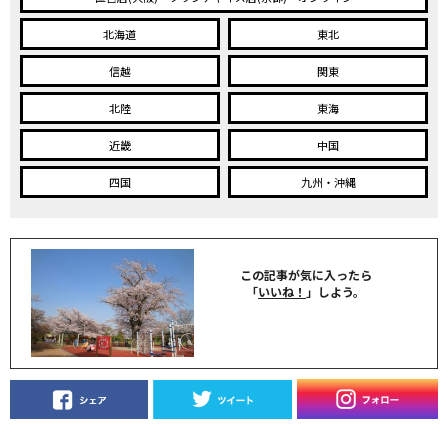
北海道
東北
信越
関東
北陸
東海
近畿
中国
四国
九州・沖縄
この記事が気に入ったら
「
いいね！
」しよう。