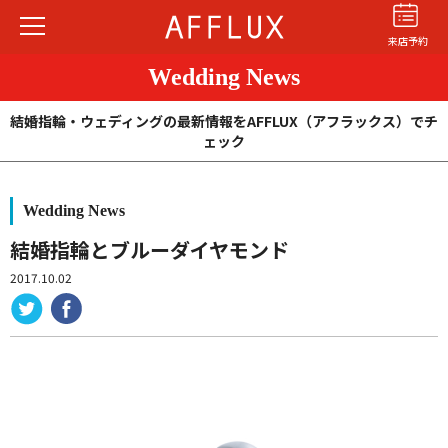
来店予約
Wedding News
結婚指輪・ウェディングの最新情報をAFFLUX（アフラックス）でチ
ェック
Wedding News
結婚指輪
婚約指輪
パーフェクト
セットリング
結婚指輪とブルーダイヤモンド
2017.10.02
商品カテゴリ
ショップ
AFFLUXについて
AFFLUXの永久保証®
無限大のオーダーメイド
ゆびわ言葉®