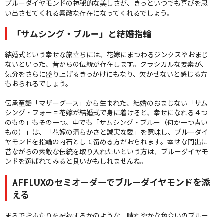
ブルーダイヤモンドの神秘的な美しさが、きっといつでも喜びを思
い出させてくれる素敵な存在になってくれるでしょう。
「サムシング・ブルー」と結婚指輪
結婚式という幸せな旅立ちには、花嫁にまつわるジンクスやおまじ
ないといった、昔からの伝統が存在します。クラシカルな要素が、
気分をさらに盛り上げるきっかけにもなり、欠かせないと感じる方
もおられるでしょう。
伝承童謡「マザーグース」から生まれた、結婚のおまじない「サム
シング・フォー = 花嫁が結婚式で身に着けると、幸せになれる４つ
のもの」もその一つ。中でも「サムシング・ブルー（何か一つ青い
もの）」は、「花嫁の清らかさと誠実な愛」を意味し、ブルーダイ
ヤモンドを指輪の内石として留める方がおられます。幸せな門出に
昔ながらの素敵な伝統を取り入れたいという方は、ブルーダイヤモ
ンドを選ばれてみると良いかもしれませんね。
AFFLUXのセミオーダーでブルーダイヤモンドを添
える
まるでおふたりを祝福するかのような、晴れやかな色合いのブルー