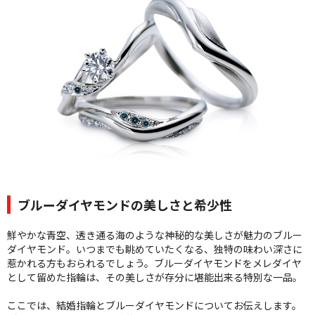
クオリティ
AFFLUXダイヤモンド
サービス
お役立ち記事
フェア・ニュース
ブログ・お客様の声
カタログ請求
06-7777-7370
受付時間 11:00〜19:00/火曜日定休
ブルーダイヤモンドの美しさと希少性
鮮やかな青空、透き通る海のような神秘的な美しさが魅力のブルー
|
|
よくあるご質問
会社概要
採用情報
ダイヤモンド。いつまでも眺めていたくなる、独特の味わい深さに
|
お問い合わせ
プライバシーポリシー
惹かれる方もおられるでしょう。ブルーダイヤモンドをメレダイヤ
として留めた指輪は、その美しさが存分に堪能出来る特別な一品。
ここでは、結婚指輪とブルーダイヤモンドについてお伝えします。