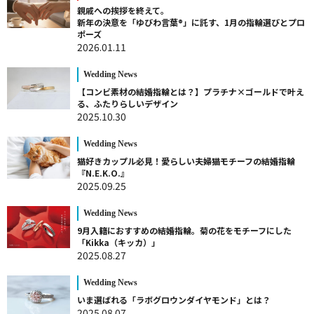
親戚への挨拶を終えて。
新年の決意を「ゆびわ言葉®」に託す、1月の指輪選びとプロ
ポーズ
2026.01.11
Wedding News
【コンビ素材の結婚指輪とは？】プラチナ×ゴールドで叶え
る、ふたりらしいデザイン
2025.10.30
Wedding News
猫好きカップル必見！愛らしい夫婦猫モチーフの結婚指輪
『N.E.K.O.』
2025.09.25
Wedding News
9月入籍におすすめの結婚指輪。菊の花をモチーフにした
「Kikka（キッカ）」
2025.08.27
Wedding News
いま選ばれる「ラボグロウンダイヤモンド」とは？
2025.08.07