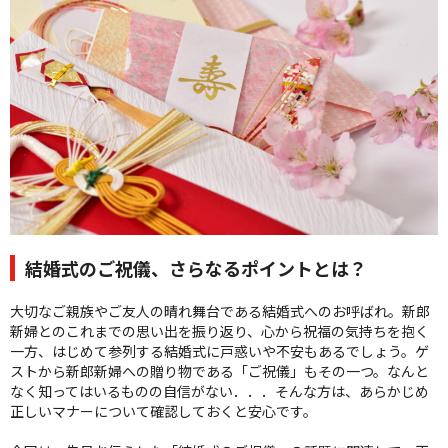
クオリティ
AFFLUXダイヤモンド
サービス
お役立ち記事
フェア・ニュース
ブログ・お客様の声
カタログ請求
06-7777-7370
結婚式のご祝儀、さらなるポイントとは？
受付時間 11:00〜19:00/火曜日定休
大切なご親族やご友人の晴れ舞台である結婚式へのお呼ばれ。新郎
新婦とのこれまでの思い出を振り返り、心から祝福の気持ちを抱く
|
|
よくあるご質問
会社概要
採用情報
一方、はじめて参列する結婚式に戸惑いや不安もあるでしょう。ゲ
|
お問い合わせ
プライバシーポリシー
ストから新郎新婦への贈り物である「ご祝儀」もその一つ。なんと
なく知ってはいるものの自信がない．．．そんな方は、あらかじめ
正しいマナーについて確認しておくと安心です。