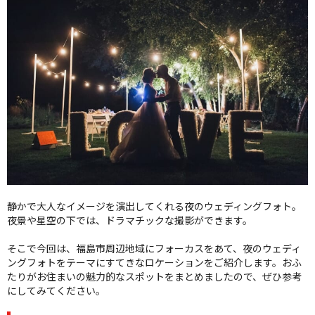
クオリティ
AFFLUXダイヤモンド
サービス
お役立ち記事
フェア・ニュース
ブログ・お客様の声
カタログ請求
06-7777-7370
受付時間 11:00〜19:00/火曜日定休
静かで大人なイメージを演出してくれる夜のウェディングフォト。
夜景や星空の下では、ドラマチックな撮影ができます。
|
|
よくあるご質問
会社概要
採用情報
そこで今回は、福島市周辺地域にフォーカスをあて、夜のウェディ
|
お問い合わせ
プライバシーポリシー
ングフォトをテーマにすてきなロケーションをご紹介します。おふ
たりがお住まいの魅力的なスポットをまとめましたので、ぜひ参考
にしてみてください。