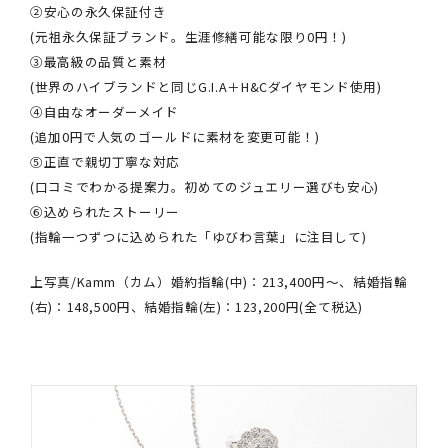
②安心の永久保証付き
(元祖永久保証ブランド。生涯修繕可能な限り0円！)
③最高級の品質と素材
(世界のハイブランドと同じG.I.A＋H&Cダイヤモンド使用)
④自由なオーダーメイド
(追加0円で人気のゴールドに素材を変更可能！)
⑤正直で親切丁寧な対応
(口コミでわかる提案力。初めてのジュエリー選びも安心)
⑥込められたストーリー
(指輪一つずつに込められた「ゆびわ言葉」に注目して)
上写真/Kamm（カム）婚約指輪(中)：213,400円〜、結婚指輪
(右)：148,500円、結婚指輪(左)：123,200円(全て税込)