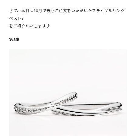
クオリティ
さて、本日は10月で最もご注文をいただいたブライダルリング
AFFLUXダイヤモンド
ベスト3
サービス
をご紹介いたします♪
お役立ち記事
第3位
フェア・ニュース
ブログ・お客様の声
カタログ請求
06-7777-7370
受付時間 11:00〜19:00/火曜日定休
|
|
よくあるご質問
会社概要
採用情報
|
お問い合わせ
プライバシーポリシー