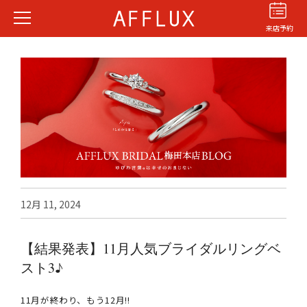
来店予約
結婚指輪
婚約指輪
パーフェクト
セットリング
12月 11, 2024
商品カテゴリ
ショップ
【結果発表】11月人気ブライダルリングベ
AFFLUXについて
スト3♪
AFFLUXの永久保証®
無限大のオーダーメイド
11月が終わり、もう12月!!
ゆびわ言葉®