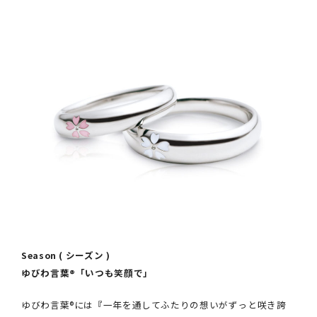
クオリティ
AFFLUXダイヤモンド
サービス
お役立ち記事
フェア・ニュース
ブログ・お客様の声
カタログ請求
06-7777-7370
受付時間 11:00〜19:00/火曜日定休
|
|
よくあるご質問
会社概要
採用情報
Season ( シーズン )
|
お問い合わせ
プライバシーポリシー
ゆびわ言葉®︎「いつも笑顔で」
ゆびわ言葉®には『一年を通してふたりの想いがずっと咲き誇