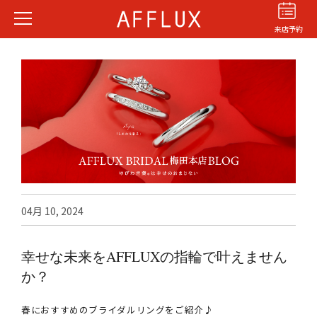
来店予約
結婚指輪
婚約指輪
パーフェクト
セットリング
04月 10, 2024
商品カテゴリ
ショップ
幸せな未来をAFFLUXの指輪で叶えません
AFFLUXについて
か？
AFFLUXの永久保証®
無限大のオーダーメイド
春におすすめのブライダルリングをご紹介♪
ゆびわ言葉®