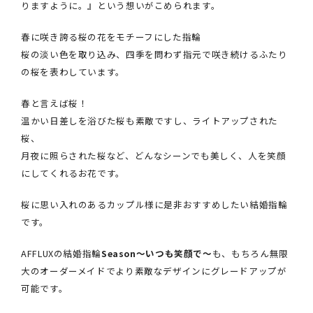
りますように。』という想いがこめられます。
春に咲き誇る桜の花をモチーフにした指輪
桜の淡い色を取り込み、四季を問わず指元で咲き続けるふたり
の桜を表わしています。
春と言えば桜！
温かい日差しを浴びた桜も素敵ですし、ライトアップされた
桜、
月夜に照らされた桜など、どんなシーンでも美しく、人を笑顔
にしてくれるお花です。
桜に思い入れのあるカップル様に是非おすすめしたい結婚指輪
です。
AFFLUXの結婚指輪
Season～いつも笑顔で～
も、もちろん無限
大のオーダーメイドでより素敵なデザインにグレードアップが
可能です。