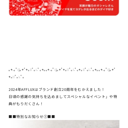
｡+.｡ﾟ:;｡+ﾟ+｡::ﾟ｡:.ﾟ｡+｡｡+.｡ﾟ:;｡+ﾟ+｡::ﾟ｡:.ﾟ｡+｡::ﾟ｡:.ﾟ｡+｡｡+.｡ﾟ:;｡+ﾟ
+｡::ﾟ｡:.ﾟ｡
2024年AFFLUXはブランド創立20周年をむかえました！
日頃の感謝の気持ちを込めましてスペシャルなイベント」や特
典がもりだくさん！
■■特別なお知らせ①■■