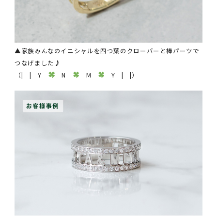
▲家族みんなのイニシャルを四つ葉のクローバーと棒パーツで
つなげました♪
（| | Y
N
M
Y | |）