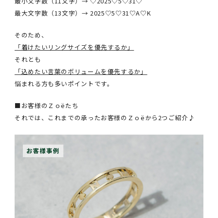
最小文字数（11文字）→ ♡2025♡5♡31♡
最大文字数（13文字）→ 2025♡5♡31♡A♡K
そのため、
「着けたいリングサイズを優先するか」
それとも
「込めたい言葉のボリュームを優先するか」
悩まれる方も多いポイントです。
■お客様のＺｏëたち
それでは、これまでの承ったお客様のＺｏëから2つご紹介♪