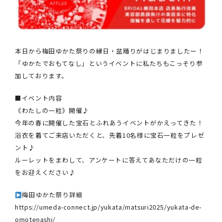
本日から梅田ゆかた祭りの縁日・盆踊りがはじまりましたー！
「ゆかたでおもてなし」というイベントに私たちもこっそり参
加しております。
■イベント内容
《わたしの一粒》開催♪
今年の春に開催した宝石とふれあうイベントがかえってきた！
浴衣を着てご来店いただくと、先着10名様に宝石一粒をプレゼ
ント♪
ルーレットをまわして、アンケートに答えてあなただけの一粒
をお迎えください♪
梅田ゆかた祭り詳細
https://umeda-connect.jp/yukata/matsuri2025/yukata-de-
omotenashi/