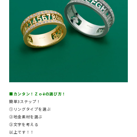
■カンタン！Ｚｏëの選び方！
簡単3ステップ！
①リングタイプを選ぶ
②地金素材を選ぶ
③文字を考える
以上です！！