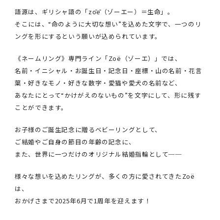
語源は、ギリシャ語の「zōē（ゾーエー）＝生命」。
そこには、“命のように大切な想い”を込めた文字で、一つのリ
ングを形にするという願いが込められています。
《ネームリング》専門ライン「Zoë（ゾーエ）」では、
名前・イニシャル・お誕生日・記念日・座標・山の名前・花言
葉・好きなモノ・好きな数字・愛猫や愛犬の名前など、
あなたにとって“かけがえのないもの”を文字にして、形に残す
ことができます。
お子様のご誕生記念に贈るベビーリングとして、
ご結婚やご自身の節目の年齢の記念に、
また、世界に一つだけのオリジナル結婚指輪として──
様々な想いを込めたリングが、多くの方に愛されてきたZoë
は、
おかげさまで2025年6月で1周年を迎えます！