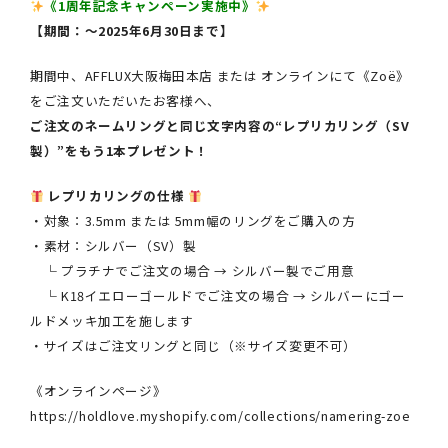
《1周年記念キャンペーン実施中》
【期間：〜2025年6月30日まで】
期間中、AFFLUX大阪梅田本店 または オンラインにて《Zoë》
をご注文いただいたお客様へ、
ご注文のネームリングと同じ文字内容の“レプリカリング（SV
製）”をもう1本プレゼント！
レプリカリングの仕様
・対象：3.5mm または 5mm幅のリングをご購入の方
・素材：シルバー（SV）製
└ プラチナでご注文の場合 → シルバー製でご用意
└ K18イエローゴールドでご注文の場合 → シルバーにゴー
ルドメッキ加工を施します
・サイズはご注文リングと同じ（※サイズ変更不可）
《オンラインページ》
https://holdlove.myshopify.com/collections/namering-zoe