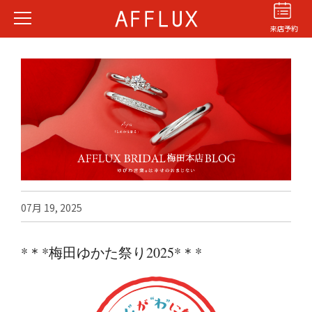
来店予約
結婚指輪
婚約指輪
パーフェクト
セットリング
07月 19, 2025
商品カテゴリ
ショップ
*＊*梅田ゆかた祭り2025*＊*
AFFLUXについて
AFFLUXの永久保証®
無限大のオーダーメイド
ゆびわ言葉®