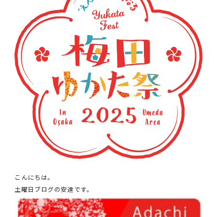
クオリティ
AFFLUXダイヤモンド
サービス
お役立ち記事
フェア・ニュース
ブログ・お客様の声
カタログ請求
06-7777-7370
受付時間 11:00〜19:00/火曜日定休
|
|
よくあるご質問
会社概要
採用情報
こんにちは。
|
お問い合わせ
プライバシーポリシー
土曜日ブログの安達です。