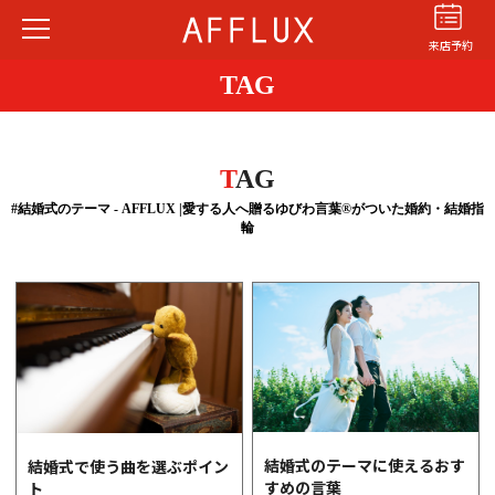
来店予約
TAG
T
AG
#結婚式のテーマ - AFFLUX |愛する人へ贈るゆびわ言葉®がついた婚約・結婚指
輪
結婚指輪
婚約指輪
パーフェクト
セットリング
商品カテゴリ
ショップ
AFFLUXについて
AFFLUXの永久保証®
無限大のオーダーメイド
結婚式のテーマに使えるおす
結婚式で使う曲を選ぶポイン
すめの言葉
ト
ゆびわ言葉®