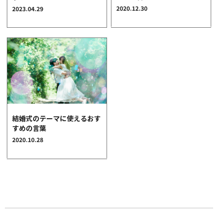
2020.12.30
2023.04.29
クオリティ
AFFLUXダイヤモンド
サービス
お役立ち記事
フェア・ニュース
ブログ・お客様の声
カタログ請求
結婚式のテーマに使えるおす
06-7777-7370
すめの言葉
受付時間 11:00〜19:00/火曜日定休
2020.10.28
|
|
よくあるご質問
会社概要
採用情報
|
お問い合わせ
プライバシーポリシー