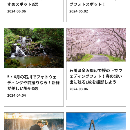
すめスポット3選
グフォトスポット！
クオリティ
2024.06.06
2024.05.02
AFFLUXダイヤモンド
サービス
お役立ち記事
フェア・ニュース
ブログ・お客様の声
カタログ請求
石川県金沢周辺で桜の下でウ
06-7777-7370
ェディングフォト！春の想い
5・6月の石川でフォトウェ
出に残る1枚を撮影しよう
ディングや前撮りなら！新緑
受付時間 11:00〜19:00/火曜日定休
が美しい場所3選
2024.03.06
2024.04.04
|
|
よくあるご質問
会社概要
採用情報
|
お問い合わせ
プライバシーポリシー