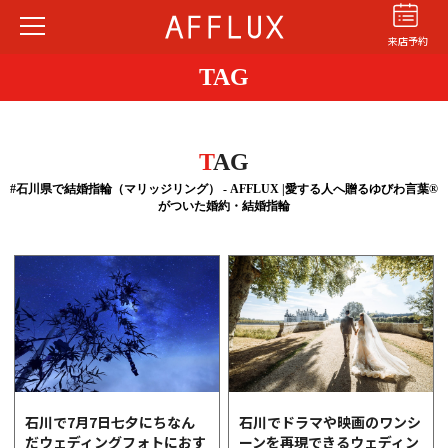
来店予約
TAG
T
AG
#石川県で結婚指輪（マリッジリング） - AFFLUX |愛する人へ贈るゆびわ言葉®
がついた婚約・結婚指輪
結婚指輪
婚約指輪
パーフェクト
セットリング
商品カテゴリ
ショップ
AFFLUXについて
AFFLUXの永久保証®
無限大のオーダーメイド
石川で7月7日七夕にちなん
石川でドラマや映画のワンシ
だウェディングフォトにおす
ーンを再現できるウェディン
ゆびわ言葉®