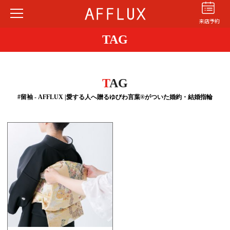
来店予約
TAG
T
AG
#留袖 - AFFLUX |愛する人へ贈るゆびわ言葉®がついた婚約・結婚指輪
結婚指輪
婚約指輪
パーフェクト
セットリング
商品カテゴリ
ショップ
AFFLUXについて
AFFLUXの永久保証®
無限大のオーダーメイド
ゆびわ言葉®