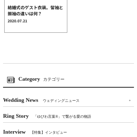
クオリティ
結婚式のゲスト衣装。留袖と
振袖の違いは何？
AFFLUXダイヤモンド
2020.07.21
サービス
お役立ち記事
フェア・ニュース
ブログ・お客様の声
カタログ請求
06-7777-7370
Category
カテゴリー
受付時間 11:00〜19:00/火曜日定休
Wedding News
ウェディングニュース
+
|
|
よくあるご質問
会社概要
採用情報
|
お問い合わせ
プライバシーポリシー
Ring Story
「ゆびわ言葉®」で繋がる愛の物語
Interview
【特集】インタビュー