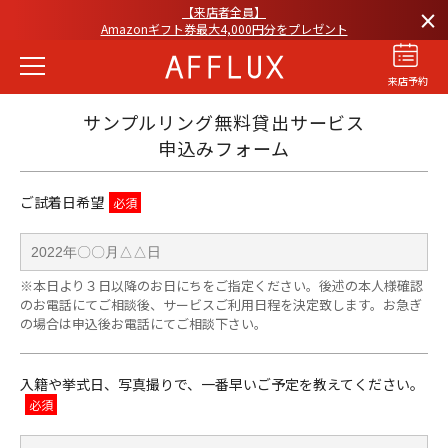
【来店者全員】
×
Amazonギフト券最大4,000円分をプレゼント
来店予約
サンプルリング無料貸出サービス
申込みフォーム
ご試着日希望
結婚指輪
婚約指輪
パーフェクト
セットリング
※本日より３日以降のお日にちをご指定ください。後述の本人様確認
商品カテゴリ
のお電話にてご相談後、サービスご利用日程を決定致します。お急ぎ
の場合は申込後お電話にてご相談下さい。
ショップ
AFFLUXについて
入籍や挙式日、写真撮りで、一番早いご予定を教えてください。
AFFLUXの永久保証®
無限大のオーダーメイド
ゆびわ言葉®