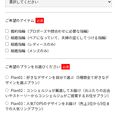
クオリティ
AFFLUXダイヤモンド
サービス
ご希望のアイテム
お役立ち記事
婚約指輪（プロポーズや顔合わせに必要な指輪）
フェア・ニュース
結婚指輪（ペアになっていて、夫婦の証としてつける指輪）
ブログ・お客様の声
結婚指輪（レディースのみ）
カタログ請求
結婚指輪（メンズのみ）
0120-16-8481
通話無料
ご希望のプランをお選びください
受付時間 11:00〜19:00/火曜日定休
Plan01：好きなデザインを自分で選ぶ（5種類全て好きなデ
ザインを選ぶプラン）
|
|
よくあるご質問
会社概要
採用情報
Plan02：コンシェルジュが厳選してお届け（おふたりの出会
いやストーリーからコンシェルジュがご提案するお任せプラン）
|
お問い合わせ
プライバシーポリシー
Plan03：人気TOP5のデザインをお届け（売上1位から5位ま
での人気リングプラン）