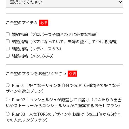
クオリティ
AFFLUXダイヤモンド
サービス
ご希望のアイテム
お役立ち記事
婚約指輪（プロポーズや顔合わせに必要な指輪）
フェア・ニュース
結婚指輪（ペアになっていて、夫婦の証としてつける指輪）
ブログ・お客様の声
結婚指輪（レディースのみ）
カタログ請求
結婚指輪（メンズのみ）
0120-16-8481
通話無料
ご希望のプランをお選びください
受付時間 11:00〜19:00/火曜日定休
Plan01：好きなデザインを自分で選ぶ（5種類全て好きなデ
ザインを選ぶプラン）
|
|
よくあるご質問
会社概要
採用情報
Plan02：コンシェルジュが厳選してお届け（おふたりの出会
いやストーリーからコンシェルジュがご提案するお任せプラン）
|
お問い合わせ
プライバシーポリシー
Plan03：人気TOP5のデザインをお届け（売上1位から5位ま
での人気リングプラン）