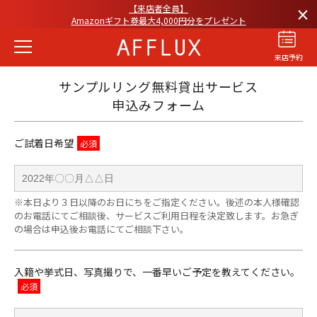
【来店者全員】
×
Amazonギフト券最大4,000円分をプレゼント
来店予約
サンプルリング無料貸出サービス
申込みフォーム
ご試着日希望
結婚指輪
婚約指輪
パーフェクト
セットリング
※本日より３日以降のお日にちをご指定ください。後述の本人様確認
商品カテゴリ
のお電話にてご相談後、サービスご利用日程を決定致します。お急ぎ
の場合は申込後お電話にてご相談下さい。
ショップ
AFFLUXについて
入籍や挙式日、写真撮りで、一番早いご予定を教えてください。
AFFLUXの永久保証®
無限大のオーダーメイド
ゆびわ言葉®