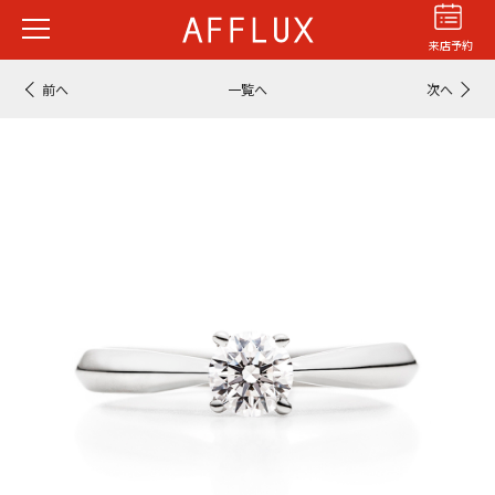
来店予約
前へ
一覧へ
次へ
結婚指輪
婚約指輪
パーフェクト
セットリング
商品カテゴリ
ショップ
AFFLUXについて
AFFLUXの永久保証®
無限大のオーダーメイド
ゆびわ言葉®
クオリティ
AFFLUXダイヤモンド