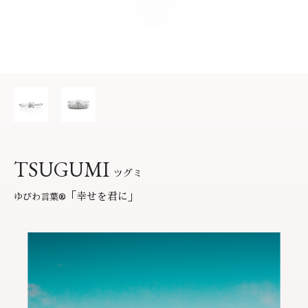
サービス
お役立ち記事
フェア・ニュース
ブログ・お客様の声
カタログ請求
06-7777-7370
受付時間 11:00〜19:00/火曜日定休
TSUGUMI
ツグミ
よくあるご質問
|
会社概要
|
採用情報
「幸せを君に」
ゆびわ言葉
®
お問い合わせ
|
プライバシーポリシー