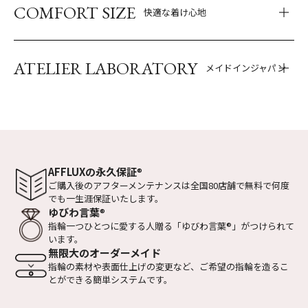
COMFORT SIZE
快適な着け心地
ATELIER LABORATORY
メイドインジャパン
AFFLUXの永久保証
®
ご購入後のアフターメンテナンスは全国
80店舗で無料で何度
でも一生涯保証いたします。
ゆびわ言葉
®
指輪一つひとつに愛する人贈る
「ゆびわ言葉
®
」がつけられて
います。
無限大のオーダーメイド
指輪の素材や表面仕上げの変更など、
ご希望の指輪を造るこ
とができる
簡単システムです。