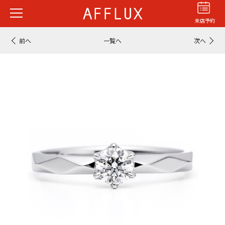
来店予約
前へ
一覧へ
次へ
結婚指輪
婚約指輪
パーフェクト
セットリング
商品カテゴリ
ショップ
AFFLUXについて
AFFLUXの永久保証®
無限大のオーダーメイド
ゆびわ言葉®
クオリティ
AFFLUXダイヤモンド