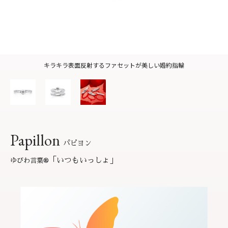
サービス
お役立ち記事
フェア・ニュース
ブログ・お客様の声
カタログ請求
キラキラ表面反射するファセットが美しい婚約指輪
06-7777-7370
受付時間 11:00〜19:00/火曜日定休
Papillon
よくあるご質問
|
会社概要
|
採用情報
パピヨン
お問い合わせ
|
プライバシーポリシー
「いつもいっしょ」
ゆびわ言葉
®