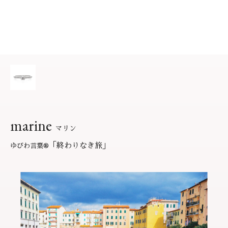
サービス
お役立ち記事
フェア・ニュース
ブログ・お客様の声
カタログ請求
06-7777-7370
受付時間 11:00〜19:00/火曜日定休
marine
マリン
よくあるご質問
|
会社概要
|
採用情報
「終わりなき旅」
ゆびわ言葉
®
お問い合わせ
|
プライバシーポリシー