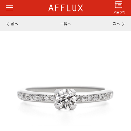
来店予約
前へ
一覧へ
次へ
結婚指輪
婚約指輪
パーフェクト
セットリング
商品カテゴリ
ショップ
AFFLUXについて
AFFLUXの永久保証®
無限大のオーダーメイド
ゆびわ言葉®
クオリティ
AFFLUXダイヤモンド