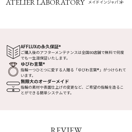
ATELIER LABORATORY
メイドインジャパン
AFFLUXの永久保証
®
ご購入後のアフターメンテナンスは全国
80店舗で無料で何度
でも一生涯保証いたします。
ゆびわ言葉
®
指輪一つひとつに愛する人贈る
「ゆびわ言葉
®
」がつけられて
います。
無限大のオーダーメイド
指輪の素材や表面仕上げの変更など、
ご希望の指輪を造るこ
とができる
簡単システムです。
REVIEW