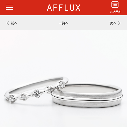
来店予約
前へ
一覧へ
次へ
結婚指輪
婚約指輪
パーフェクト
セットリング
商品カテゴリ
ショップ
AFFLUXについて
AFFLUXの永久保証®
無限大のオーダーメイド
ゆびわ言葉®
クオリティ
AFFLUXダイヤモンド