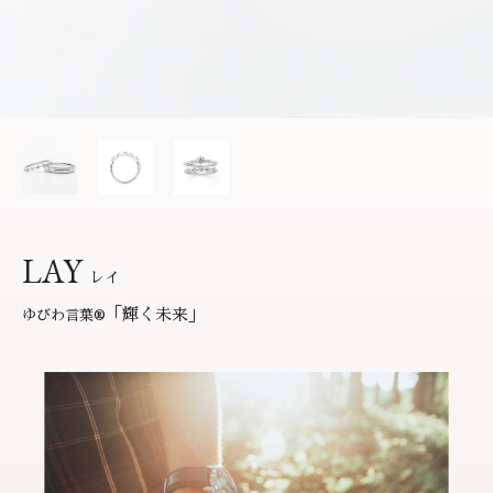
サービス
お役立ち記事
フェア・ニュース
ブログ・お客様の声
カタログ請求
06-7777-7370
受付時間 11:00〜19:00/火曜日定休
LAY
レイ
よくあるご質問
|
会社概要
|
採用情報
「輝く未来」
ゆびわ言葉
®
お問い合わせ
|
プライバシーポリシー