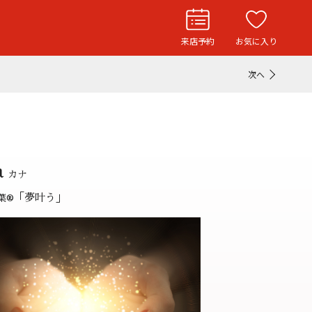
来店予約
お気に入り
次へ
お役立ち記事
リングストーリー
ド
ウエディングニュース
a
インタビュー
カナ
「夢叶う」
葉
®
フェア・ニュース
ブログ・お客様の声
カタログ請求