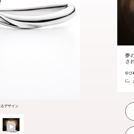
オンラインショールーム
来店予約について
よくあるご質問
|
会社概要
|
採用情報
|
お問い
夢
さ
ゆび
に。
あるデザイン