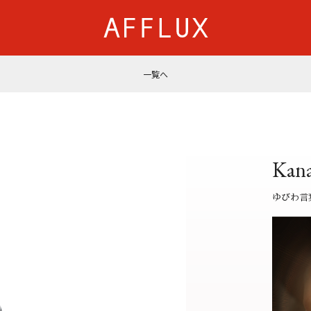
一覧へ
商品カテゴリ
AFFLUXについて
婚約指輪
AFFLUXの永久保証®
結婚指輪
無限大のオーダーメイ
Kan
パーフェクトセットリング
ゆびわ言葉®
50歳からの結婚指輪
クオリティ
ゆびわ言
ジュエリー
AFFLUXダイヤモンド
ベビーリング・ブレス
サービス
ショップ
店舗一覧