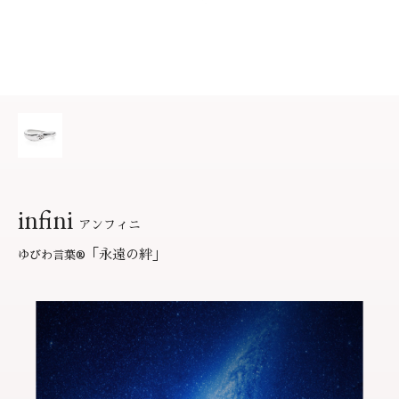
サービス
お役立ち記事
フェア・ニュース
ブログ・お客様の声
カタログ請求
06-7777-7370
受付時間 11:00〜19:00/火曜日定休
infini
アンフィニ
よくあるご質問
|
会社概要
|
採用情報
「永遠の絆」
ゆびわ言葉
®
お問い合わせ
|
プライバシーポリシー