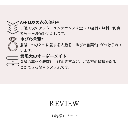
AFFLUXの永久保証
®
ご購入後のアフターメンテナンスは全国
80店舗で無料で何度
でも一生涯保証いたします。
ゆびわ言葉
®
指輪一つひとつに愛する人贈る
「ゆびわ言葉
®
」がつけられて
います。
無限大のオーダーメイド
指輪の素材や表面仕上げの変更など、
ご希望の指輪を造るこ
とができる
簡単システムです。
REVIEW
お客様レビュー