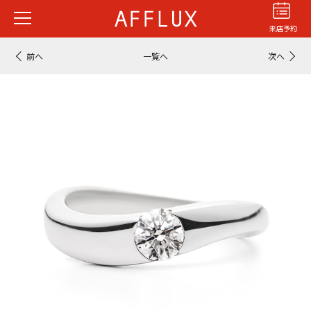
来店予約
前へ
一覧へ
次へ
結婚指輪
婚約指輪
パーフェクト
セットリング
商品カテゴリ
ショップ
AFFLUXについて
AFFLUXの永久保証®
無限大のオーダーメイド
ゆびわ言葉®
クオリティ
AFFLUXダイヤモンド