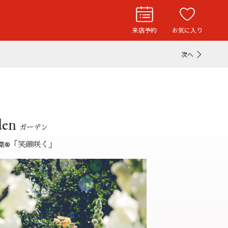
来店予約
お気に入り
次へ
お役立ち記事
リングストーリー
ド
ウエディングニュース
den
インタビュー
ガーデン
「笑顔咲く」
葉
®
フェア・ニュース
ブログ・お客様の声
カタログ請求