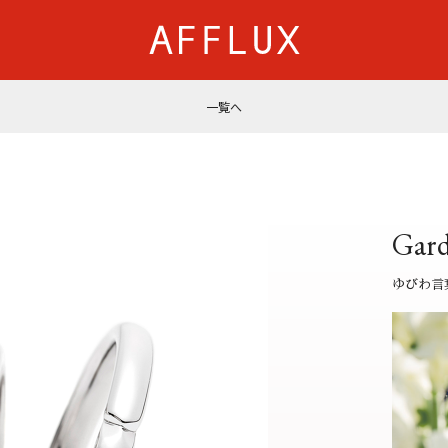
一覧へ
商品カテゴリ
AFFLUXについて
婚約指輪
AFFLUXの永久保証®
結婚指輪
無限大のオーダーメイ
Gar
パーフェクトセットリング
ゆびわ言葉®
50歳からの結婚指輪
クオリティ
ゆびわ言
ジュエリー
AFFLUXダイヤモンド
ベビーリング・ブレス
サービス
ショップ
店舗一覧