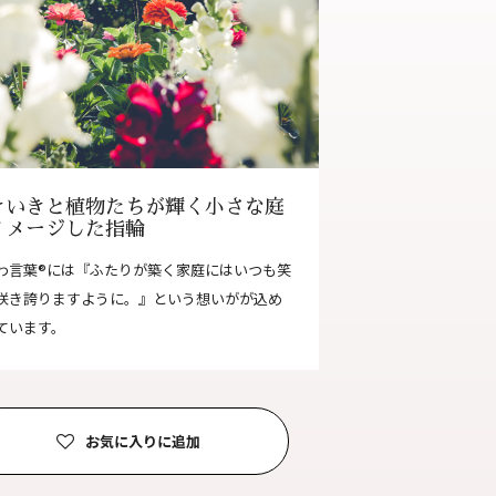
合わせ
|
プライバシーポリシー
きいきと植物たちが輝く小さな庭
イメージした指輪
わ言葉®には『ふたりが築く家庭にはいつも笑
咲き誇りますように。』という想いがが込め
ています。
お気に入りに追加