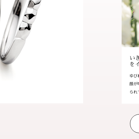
オンラインショールーム
来店予約について
よくあるご質問
|
会社概要
|
採用情報
|
お問い
い
を
ゆび
顔が
られ