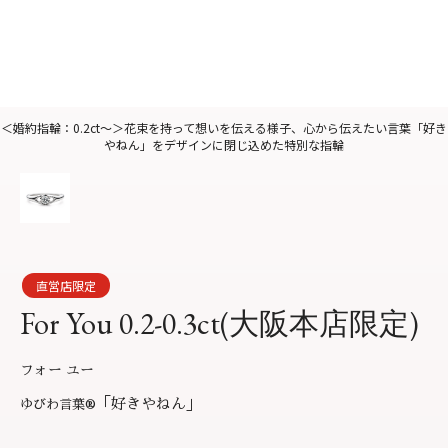
サービス
お役立ち記事
フェア・ニュース
ブログ・お客様の声
カタログ請求
＜婚約指輪：0.2ct〜＞花束を持って想いを伝える様子、心から伝えたい言葉「好き
やねん」をデザインに閉じ込めた特別な指輪
06-7777-7370
受付時間 11:00〜19:00/火曜日定休
よくあるご質問
|
会社概要
|
採用情報
直営店限定
お問い合わせ
|
プライバシーポリシー
For You 0.2-0.3ct(大阪本店限定)
フォー ユー
「好きやねん」
ゆびわ言葉
®