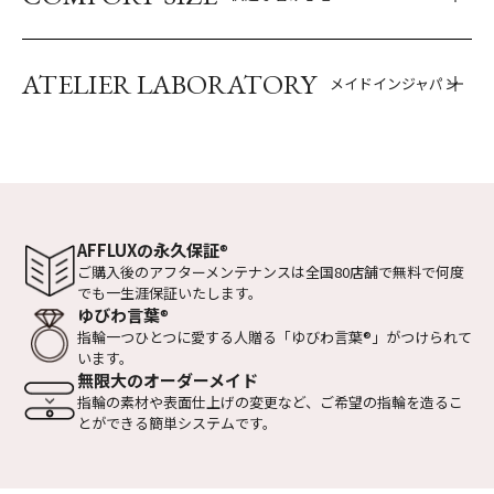
ATELIER LABORATORY
メイドインジャパン
AFFLUXの永久保証
®
ご購入後のアフターメンテナンスは全国
80店舗で無料で何度
でも一生涯保証いたします。
ゆびわ言葉
®
指輪一つひとつに愛する人贈る
「ゆびわ言葉
®
」がつけられて
います。
無限大のオーダーメイド
指輪の素材や表面仕上げの変更など、
ご希望の指輪を造るこ
とができる
簡単システムです。