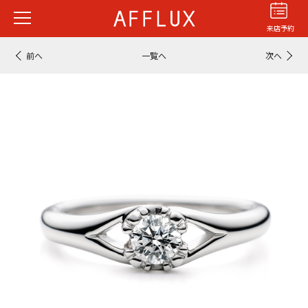
来店予約
前へ
一覧へ
次へ
結婚指輪
婚約指輪
パーフェクト
セットリング
商品カテゴリ
ショップ
AFFLUXについて
AFFLUXの永久保証®
無限大のオーダーメイド
ゆびわ言葉®
クオリティ
AFFLUXダイヤモンド