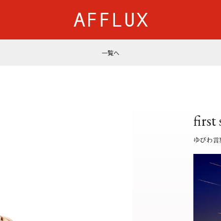
一覧へ
商品カテゴリ
AFFLUXについて
婚約指輪
AFFLUXの永久保証®
結婚指輪
無限大のオーダーメイ
first
パーフェクトセットリング
ゆびわ言葉®
50歳からの結婚指輪
クオリティ
ゆびわ言
ジュエリー
AFFLUXダイヤモンド
ベビーリング・ブレス
サービス
ショップ
店舗一覧