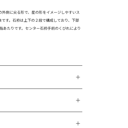
きの外側に尖る形で、星の形をイメージしやすいス
象です。石枠は上下の２段で構成しており、下部
しい指あたりです。センター石枠手前のくびれにより