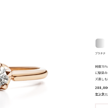
プラチナ
純度75
に馴染み
ズ直しも
288,0
センター