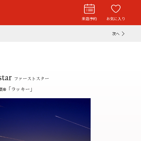
来店予約
お気に入り
次へ
お役立ち記事
リングストーリー
ド
ウエディングニュース
 star
インタビュー
ファーストスター
「ラッキー」
葉
®
フェア・ニュース
ブログ・お客様の声
カタログ請求