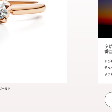
オンラインショールーム
来店予約について
よくあるご質問
|
会社概要
|
採用情報
|
お問い
夕
番
ゆび
そん
よう
クゴールド