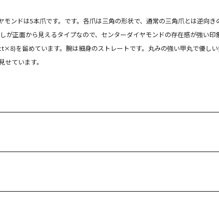
イヤモンドは5本爪です。です。各爪は三角の形状で、通常の三角爪とは逆向
しが正面から見えるタイプなので、センターダイヤモンドの存在感が強い印
05ct×8)を留めています。腕は細身のストレートです。丸みの強い甲丸で優
見せています。