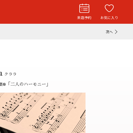
来店予約
お気に入り
次へ
お役立ち記事
リングストーリー
ド
ウエディングニュース
a
インタビュー
クララ
「二人のハーモニー」
葉
®
フェア・ニュース
ブログ・お客様の声
カタログ請求