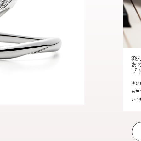
オンラインショールーム
来店予約について
よくあるご質問
|
会社概要
|
採用情報
|
お問い
澄
あ
プ
ゆび
音色
いう