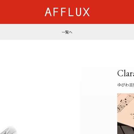
一覧へ
商品カテゴリ
AFFLUXについて
婚約指輪
AFFLUXの永久保証®
結婚指輪
無限大のオーダーメイ
Clar
パーフェクトセットリング
ゆびわ言葉®
50歳からの結婚指輪
クオリティ
ゆびわ言
ジュエリー
AFFLUXダイヤモンド
ベビーリング・ブレス
サービス
ショップ
店舗一覧