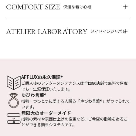
COMFORT SIZE
快適な着け心地
ATELIER LABORATORY
メイドインジャパン
AFFLUXの永久保証
®
ご購入後のアフターメンテナンスは全国
80店舗で無料で何度
でも一生涯保証いたします。
ゆびわ言葉
®
指輪一つひとつに愛する人贈る
「ゆびわ言葉
®
」がつけられて
います。
無限大のオーダーメイド
指輪の素材や表面仕上げの変更など、
ご希望の指輪を造るこ
とができる
簡単システムです。