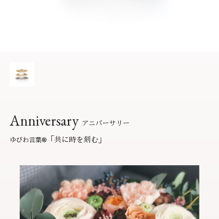
サービス
お役立ち記事
フェア・ニュース
ブログ・お客様の声
カタログ請求
06-7777-7370
受付時間 11:00〜19:00/火曜日定休
Anniversary
アニバーサリー
よくあるご質問
|
会社概要
|
採用情報
「共に時を刻む」
ゆびわ言葉
®
お問い合わせ
|
プライバシーポリシー