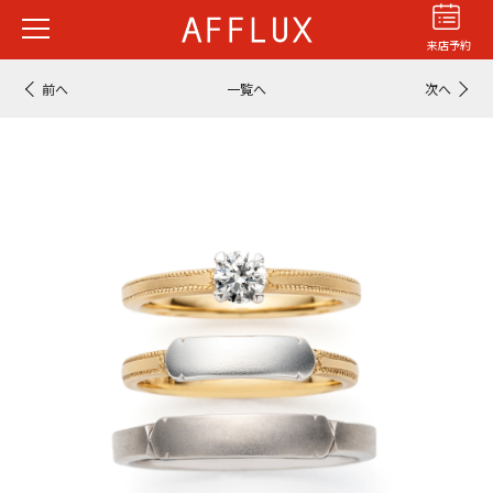
来店予約
前へ
一覧へ
次へ
結婚指輪
婚約指輪
パーフェクト
セットリング
商品カテゴリ
ショップ
AFFLUXについて
AFFLUXの永久保証®
無限大のオーダーメイド
ゆびわ言葉®
クオリティ
AFFLUXダイヤモンド