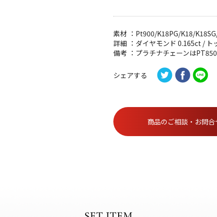
オンラインショールーム
来店予約について
素材
：Pt900/K18PG/K18/K18S
詳細
：ダイヤモンド 0.165ct / 
備考
：プラチナチェーンはPT850
よくあるご質問
|
会社概要
シェアする
|
採用情報
|
お問い
商品のご相談・お問合