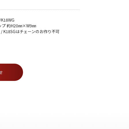
G/K18WG
トップ 約H20㎜×W9㎜
 / K18SGはチェーンのお作り不可
合わせ
|
プライバシーポリシー
せ