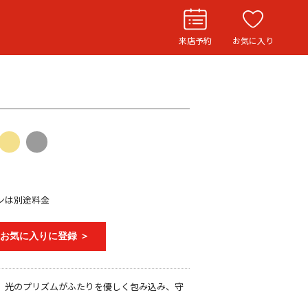
来店予約
お気に入り
お役立ち記事
リングストーリー
イド
ウエディングニュース
インタビュー
ンは別途料金
フェア・ニュース
♥お気に入りに登録 ＞
ブログ・お客様の声
カタログ請求
。光のプリズムがふたりを優しく包み込み、守