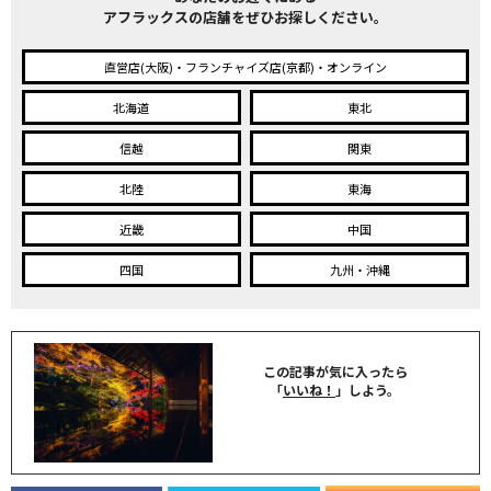
アフラックスの店舗をぜひお探しください。
直営店(大阪)・フランチャイズ店(京都)・オンライン
北海道
東北
信越
関東
北陸
東海
近畿
中国
四国
九州・沖縄
この記事が気に入ったら
「
いいね！
」しよう。