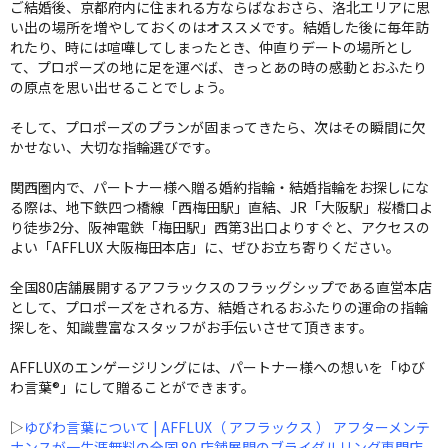
ご結婚後、京都府内に住まれる方ならばなおさら、洛北エリアに思
い出の場所を増やしておくのはオススメです。結婚した後に毎年訪
れたり、時には喧嘩してしまったとき、仲直りデートの場所とし
て、プロポーズの地に足を運べば、きっとあの時の感動とおふたり
の原点を思い出せることでしょう。
そして、プロポーズのプランが固まってきたら、次はその瞬間に欠
かせない、大切な指輪選びです。
関西圏内で、パートナー様へ贈る婚約指輪・結婚指輪をお探しにな
る際は、地下鉄四つ橋線「西梅田駅」直結、JR「大阪駅」桜橋口よ
り徒歩2分、阪神電鉄「梅田駅」西第3出口よりすぐと、アクセスの
よい「AFFLUX 大阪梅田本店」に、ぜひお立ち寄りください。
全国80店舗展開するアフラックスのフラッグシップである直営本店
として、プロポーズをされる方、結婚されるおふたりの運命の指輪
探しを、知識豊富なスタッフがお手伝いさせて頂きます。
AFFLUXのエンゲージリングには、パートナー様への想いを「ゆび
わ言葉®」にして贈ることができます。
▷
ゆびわ言葉について | AFFLUX（ アフラックス ） アフターメンテ
ナンスが一生涯無料の全国 80 店舗展開のブライダルリング専門店