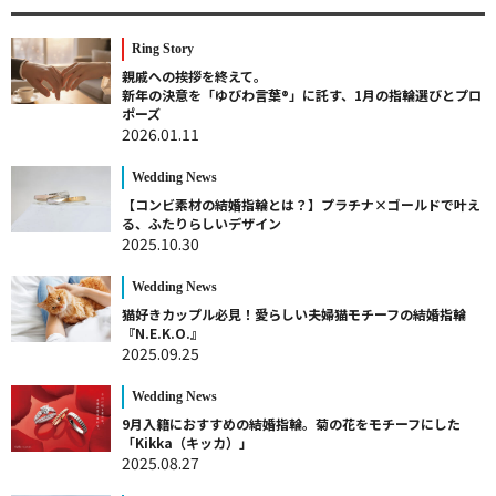
Ring Story
親戚への挨拶を終えて。
新年の決意を「ゆびわ言葉®」に託す、1月の指輪選びとプロ
ポーズ
2026.01.11
Wedding News
【コンビ素材の結婚指輪とは？】プラチナ×ゴールドで叶え
る、ふたりらしいデザイン
2025.10.30
Wedding News
猫好きカップル必見！愛らしい夫婦猫モチーフの結婚指輪
『N.E.K.O.』
2025.09.25
Wedding News
9月入籍におすすめの結婚指輪。菊の花をモチーフにした
「Kikka（キッカ）」
2025.08.27