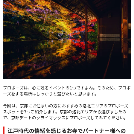
クオリティ
AFFLUXダイヤモンド
サービス
お役立ち記事
フェア・ニュース
ブログ・お客様の声
カタログ請求
06-7777-7370
受付時間 11:00〜19:00/火曜日定休
プロポーズは、心に残るイベントの1つですよね。そのため、プロポ
ーズをする場所はしっかりと選びたいと思います。
|
|
よくあるご質問
会社概要
採用情報
今回は、京都にお住まいの方におすすめの洛北エリアのプロポーズ
|
お問い合わせ
プライバシーポリシー
スポットを3つご紹介します。京都の洛北エリアから選びましたの
で、京都デートのクライマックスにプロポーズしてみてください。
江戸時代の情緒を感じるお寺でパートナー様への