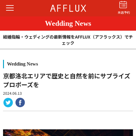
来店予約
Wedding News
結婚指輪・ウェディングの最新情報をAFFLUX（アフラックス）でチ
ェック
Wedding News
結婚指輪
婚約指輪
パーフェクト
セットリング
京都洛北エリアで歴史と自然を前にサプライズ
プロポーズを
商品カテゴリ
2024.06.13
ショップ
AFFLUXについて
AFFLUXの永久保証®
無限大のオーダーメイド
ゆびわ言葉®