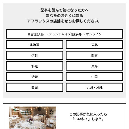
記事を読んで気になった方へ
あなたのお近くにある
アフラックスの店舗をぜひお探しください。
直営店(大阪)・フランチャイズ店(京都)・オンライン
北海道
東北
信越
関東
北陸
東海
近畿
中国
四国
九州・沖縄
この記事が気に入ったら
「
いいね！
」しよう。