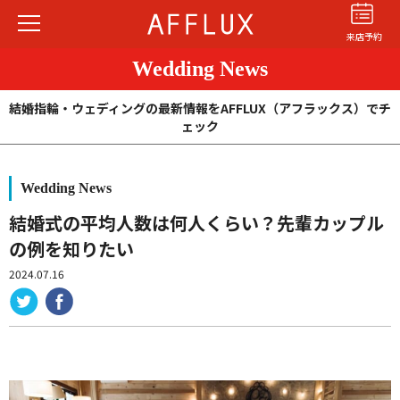
来店予約
Wedding News
結婚指輪・ウェディングの最新情報をAFFLUX（アフラックス）でチ
ェック
Wedding News
結婚指輪
婚約指輪
パーフェクト
セットリング
結婚式の平均人数は何人くらい？先輩カップル
の例を知りたい
商品カテゴリ
2024.07.16
ショップ
AFFLUXについて
AFFLUXの永久保証®
無限大のオーダーメイド
ゆびわ言葉®