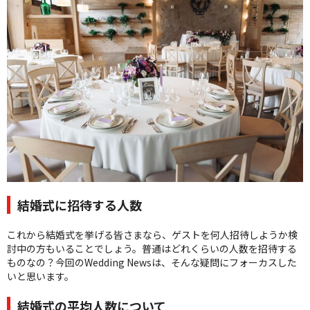
クオリティ
AFFLUXダイヤモンド
サービス
お役立ち記事
フェア・ニュース
ブログ・お客様の声
カタログ請求
06-7777-7370
受付時間 11:00〜19:00/火曜日定休
結婚式に招待する人数
|
|
これから結婚式を挙げる皆さまなら、ゲストを何人招待しようか検
よくあるご質問
会社概要
採用情報
討中の方もいることでしょう。普通はどれくらいの人数を招待する
|
お問い合わせ
プライバシーポリシー
ものなの？今回のWedding Newsは、そんな疑問にフォーカスした
いと思います。
結婚式の平均人数について