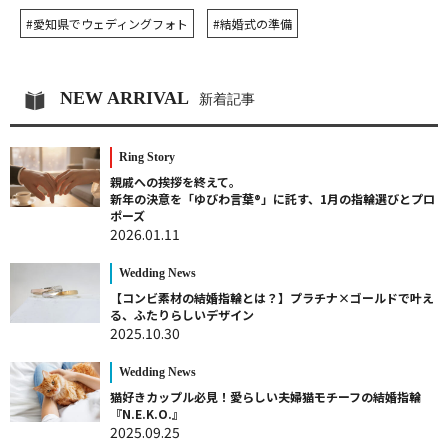
#愛知県でウェディングフォト
#結婚式の準備
NEW ARRIVAL
新着記事
Ring Story
親戚への挨拶を終えて。
新年の決意を「ゆびわ言葉®」に託す、1月の指輪選びとプロ
ポーズ
2026.01.11
Wedding News
【コンビ素材の結婚指輪とは？】プラチナ×ゴールドで叶え
る、ふたりらしいデザイン
2025.10.30
Wedding News
猫好きカップル必見！愛らしい夫婦猫モチーフの結婚指輪
『N.E.K.O.』
2025.09.25