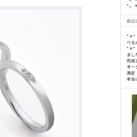
*.。
最近
*＊
べる
*＊
まし
完成
オー
満足
本当