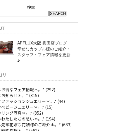
検索
UT
AFFLUX大阪 梅田店ブログ
幸せなカップル様のご紹介・
スタッフ・フェア情報を更新
♪
ゴリ
。＊お得なフェア情報＊。.*
(292)
＊お知らせ＊。.*
(315)
。＊ファッションジュエリー＊。.*
(44)
。＊ベビージュエリー＊。.*
(15)
＊リング写真＊。.*
(852)
。＊わたしたちの想い＊。.*
(194)
。＊先輩花嫁♡花婿様のご紹介＊。.*
(683)
＊婚約指輪＊。.*
(562)