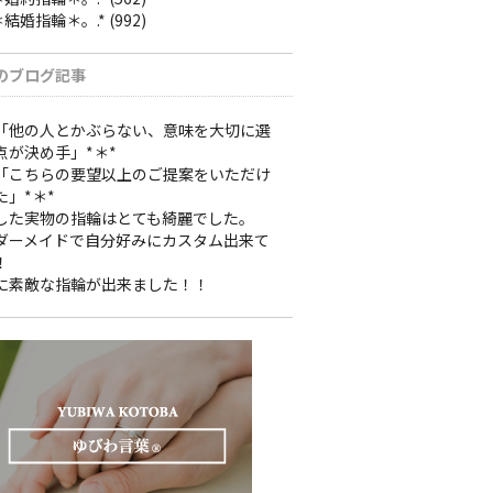
＊結婚指輪＊。.*
(992)
のブログ記事
*「他の人とかぶらない、意味を大切に選
点が決め手」*＊*
*「こちらの要望以上のご提案をいただけ
た」*＊*
した実物の指輪はとても綺麗でした。
ダーメイドで自分好みにカスタム出来て
！
に素敵な指輪が出来ました！！