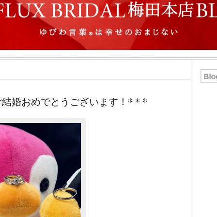
オンラインショールーム
来店予約について
よくあるご質問
|
会社概要
|
採用情報
|
お問い
、ご結婚おめでとうございます！*＊*