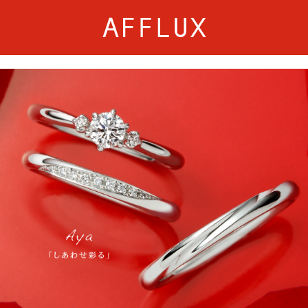
商品カテゴリ
AFFLUXについて
婚約指輪
AFFLUXの永久保証®
結婚指輪
無限大のオーダーメ
パーフェクトセットリング
ゆびわ言葉®
50歳からの結婚指輪
クオリティ
ジュエリー
AFFLUXダイヤモンド
ベビーリング・ブレス
サービス
ショップ
店舗一覧