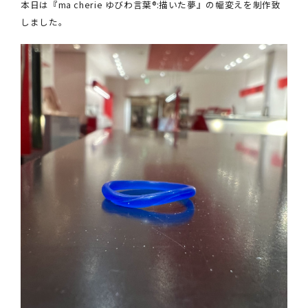
本日は『ma cherie ゆびわ言葉®:描いた夢』の幅変えを制作致
クオリティ
しました。
AFFLUXダイヤモンド
サービス
お役立ち記事
フェア・ニュース
ブログ・お客様の声
カタログ請求
06-7777-7370
受付時間 11:00〜19:00/火曜日定休
|
|
よくあるご質問
会社概要
採用情報
|
お問い合わせ
プライバシーポリシー