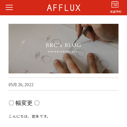
来店予約
結婚指輪
婚約指輪
パーフェクト
セットリング
05月 26, 2022
商品カテゴリ
ショップ
〇 幅変更 〇
AFFLUXについて
AFFLUXの永久保証®
こんにちは、岩永です。
無限大のオーダーメイド
ゆびわ言葉®