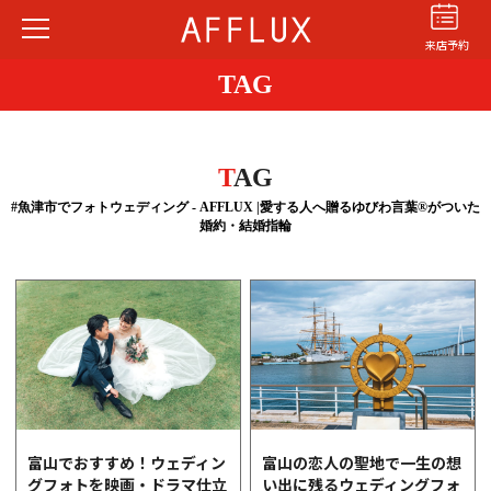
来店予約
TAG
T
AG
#魚津市でフォトウェディング - AFFLUX |愛する人へ贈るゆびわ言葉®がついた
婚約・結婚指輪
結婚指輪
婚約指輪
パーフェクト
セットリング
商品カテゴリ
ショップ
AFFLUXについて
AFFLUXの永久保証®
無限大のオーダーメイド
富山でおすすめ！ウェディン
富山の恋人の聖地で一生の想
グフォトを映画・ドラマ仕立
い出に残るウェディングフォ
ゆびわ言葉®