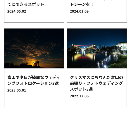
てにできるスポット
トシーンを！
クオリティ
2024.05.02
2024.01.09
AFFLUXダイヤモンド
サービス
お役立ち記事
フェア・ニュース
ブログ・お客様の声
カタログ請求
06-7777-7370
富山で夕日が綺麗なウェディ
クリスマスにちなんだ富山の
ングフォトロケーション3選
前撮り・フォトウェディング
受付時間 11:00〜19:00/火曜日定休
スポット3選
2023.05.01
2022.12.06
|
|
よくあるご質問
会社概要
採用情報
|
お問い合わせ
プライバシーポリシー