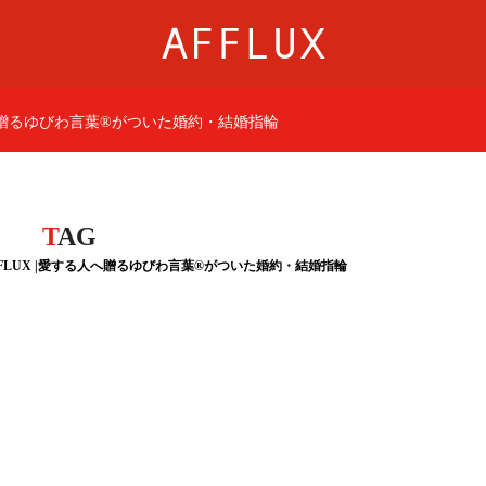
人へ贈るゆびわ言葉®がついた婚約・結婚指輪
商品カテゴリ
AFFLUXについて
婚約指輪
AFFLUXの永久保証®
結婚指輪
無限大のオーダーメ
T
AG
FFLUX |愛する人へ贈るゆびわ言葉®がついた婚約・結婚指輪
パーフェクトセットリング
ゆびわ言葉®
50歳からの結婚指輪
クオリティ
ジュエリー
AFFLUXダイヤモンド
ベビーリング・ブレス
サービス
ショップ
店舗一覧