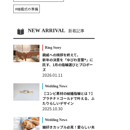
#結婚式の準備
NEW ARRIVAL
新着記事
Ring Story
親戚への挨拶を終えて。
新年の決意を「ゆびわ言葉®」に
託す、1月の指輪選びとプロポー
ズ
2026.01.11
Wedding News
【コンビ素材の結婚指輪とは？】
プラチナ×ゴールドで叶える、ふ
たりらしいデザイン
2025.10.30
Wedding News
猫好きカップル必見！愛らしい夫