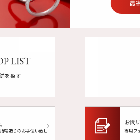
最
P LIST
舗を探す
お問
け。
で指輪造りのお手伝い致し
専用フ