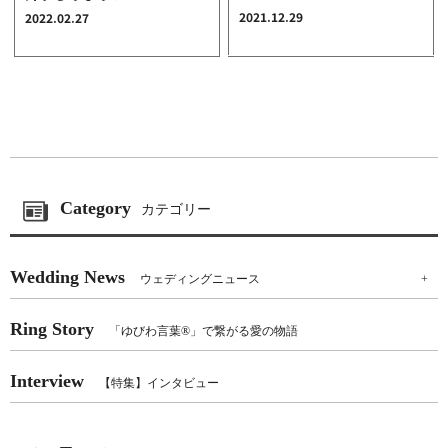
2021.12.29
2022.02.27
クオリティ
AFFLUXダイヤモンド
サービス
お役立ち記事
フェア・ニュース
ブログ・お客様の声
カタログ請求
Category
カテゴリー
06-7777-7370
Wedding News
ウェディングニュース
+
受付時間 11:00〜19:00/火曜日定休
Ring Story
「ゆびわ言葉®」で繋がる愛の物語
|
|
よくあるご質問
会社概要
採用情報
|
お問い合わせ
プライバシーポリシー
Interview
【特集】インタビュー