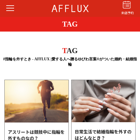
来店予約
TAG
T
AG
#指輪を外すとき - AFFLUX |愛する人へ贈るゆびわ言葉®がついた婚約・結婚指
輪
結婚指輪
婚約指輪
パーフェクト
セットリング
商品カテゴリ
ショップ
AFFLUXについて
AFFLUXの永久保証®
無限大のオーダーメイド
日常生活で結婚指輪を外すの
アスリートは競技中に指輪を
はどんなとき？
外すものなの？
ゆびわ言葉®