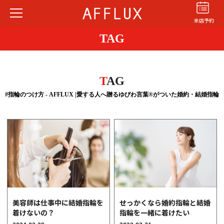
来店予約
TAG
T
AG
#指輪のつけ方 - AFFLUX |愛する人へ贈るゆびわ言葉®がついた婚約・結婚指輪
結婚指輪
婚約指輪
パーフェクト
セットリング
商品カテゴリ
ショップ
AFFLUXについて
AFFLUXの永久保証®
美容師は仕事中に結婚指輪を
せっかくなら婚約指輪と結婚
無限大のオーダーメイド
着けないの？
指輪を一緒に着けたい
ゆびわ言葉®