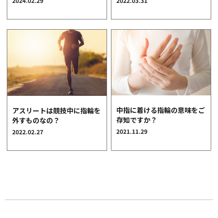
2024.02.29
2022.03.31
クオリティ
AFFLUXダイヤモンド
サービス
お役立ち記事
フェア・ニュース
ブログ・お客様の声
カタログ請求
中指に着ける指輪の意味をご
アスリートは競技中に指輪を
06-7777-7370
存知ですか？
外すものなの？
2021.11.29
2022.02.27
受付時間 11:00〜19:00/火曜日定休
|
|
よくあるご質問
会社概要
採用情報
|
お問い合わせ
プライバシーポリシー