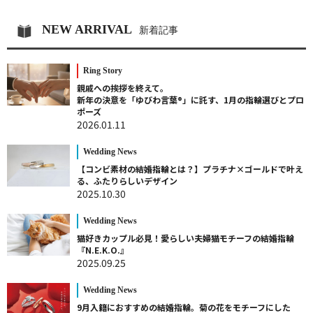
NEW ARRIVAL
新着記事
Ring Story
親戚への挨拶を終えて。
新年の決意を「ゆびわ言葉®」に託す、1月の指輪選びとプロ
ポーズ
2026.01.11
Wedding News
【コンビ素材の結婚指輪とは？】プラチナ×ゴールドで叶え
る、ふたりらしいデザイン
2025.10.30
Wedding News
猫好きカップル必見！愛らしい夫婦猫モチーフの結婚指輪
『N.E.K.O.』
2025.09.25
Wedding News
9月入籍におすすめの結婚指輪。菊の花をモチーフにした