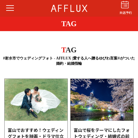
来店予約
TAG
T
AG
#射水市でウェディングフォト - AFFLUX |愛する人へ贈るゆびわ言葉®がついた
婚約・結婚指輪
結婚指輪
婚約指輪
パーフェクト
セットリング
商品カテゴリ
ショップ
AFFLUXについて
AFFLUXの永久保証®
無限大のオーダーメイド
富山でおすすめ！ウェディン
富山で桜をテーマにしたフォ
グフォトを映画・ドラマ仕立
トウェディング・結婚式の前
ゆびわ言葉®