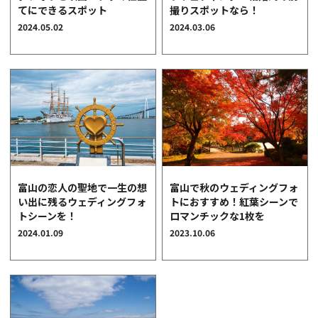
てにできるスポット
撮りスポットなら！
クオリティ
2024.05.02
2024.03.06
AFFLUXダイヤモンド
サービス
お役立ち記事
フェア・ニュース
ブログ・お客様の声
カタログ請求
06-7777-7370
富山で秋のウェディングフォ
富山の恋人の聖地で一生の想
トにおすすめ！紅葉シーンで
い出に残るウェディングフォ
受付時間 11:00〜19:00/火曜日定休
ロマンチックな1枚を
トシーンを！
2023.10.06
2024.01.09
|
|
よくあるご質問
会社概要
採用情報
|
お問い合わせ
プライバシーポリシー