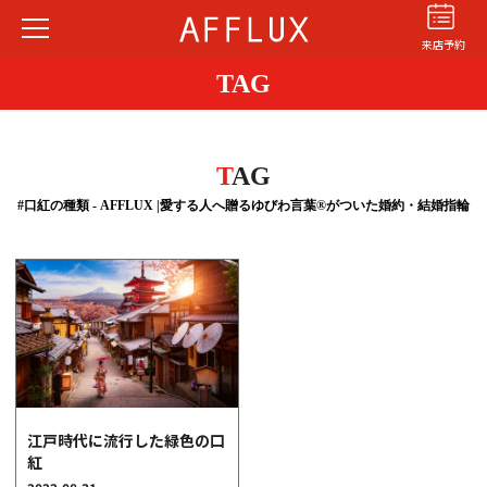
来店予約
TAG
T
AG
#口紅の種類 - AFFLUX |愛する人へ贈るゆびわ言葉®がついた婚約・結婚指輪
結婚指輪
婚約指輪
パーフェクト
セットリング
商品カテゴリ
ショップ
AFFLUXについて
AFFLUXの永久保証®
江戸時代に流行した緑色の口
無限大のオーダーメイド
紅
ゆびわ言葉®