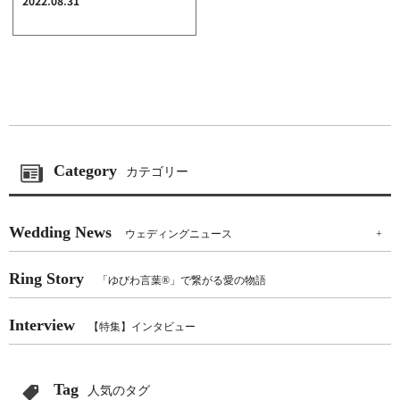
2022.08.31
クオリティ
AFFLUXダイヤモンド
サービス
お役立ち記事
フェア・ニュース
ブログ・お客様の声
Category
カタログ請求
カテゴリー
06-7777-7370
Wedding News
ウェディングニュース
+
受付時間 11:00〜19:00/火曜日定休
Ring Story
「ゆびわ言葉®」で繋がる愛の物語
|
|
よくあるご質問
会社概要
採用情報
Interview
|
お問い合わせ
プライバシーポリシー
【特集】インタビュー
Tag
人気のタグ