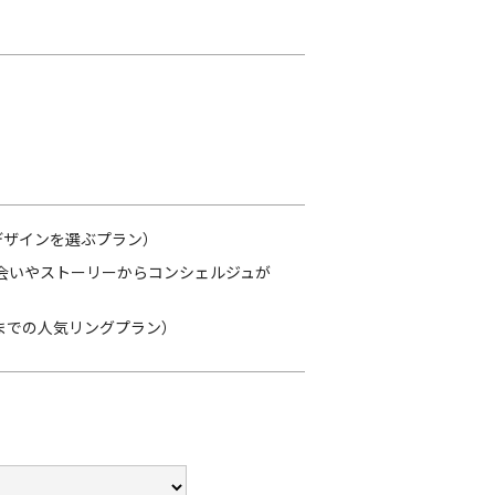
）
合わせ
|
プライバシーポリシー
なデザインを選ぶプラン）
出会いやストーリーからコンシェルジュが
位までの人気リングプラン）