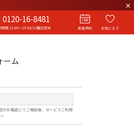
×
0120-16-8481
時間 11:00〜19:00/火曜日定休
来店予約
お気に入り
お役立ち記事
リングストーリー
ォーム
イド
ウエディングニュース
インタビュー
フェア・ニュース
ブログ・お客様の声
認のお電話にてご相談後、サービスご利用
い。
カタログ請求