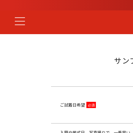
サン
婚約指輪
ご試着日希望
入籍や挙式日、写真撮りで、一番早い