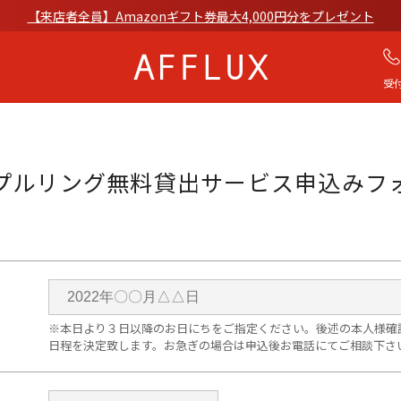
【来店者全員】
Amazonギフト券最大4,000円分をプレゼント
受付
商品カテゴリ
AFFLUXについて
婚約指輪
AFFLUXの永久保証®
プルリング無料貸出サービス
申込みフ
結婚指輪
無限大のオーダーメ
パーフェクトセットリング
ゆびわ言葉®
50歳からの結婚指輪
クオリティ
ファッションジュエリー
AFFLUXダイヤモンド
ベビーリング・ブレス
サービス
※本日より３日以降のお日にちをご指定ください。後述の本人様確
日程を決定致します。お急ぎの場合は申込後お電話にてご相談下さ
オンラインショップ
ショップ