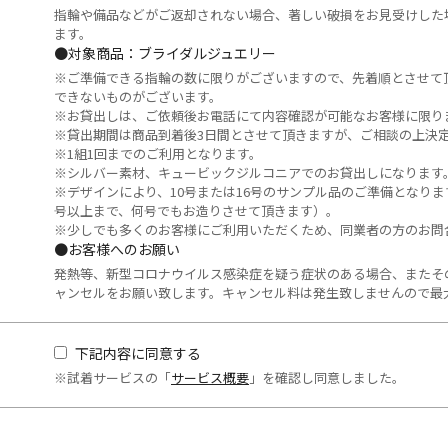
指輪や備品などがご返却されない場合、著しい破損をお見受けした
ます。
●対象商品：ブライダルジュエリー
※ご準備できる指輪の数に限りがございますので、先着順とさせて
できないものがございます。
※お貸出しは、ご依頼後お電話にて内容確認が可能なお客様に限り
※貸出期間は商品到着後3日間とさせて頂きますが、ご相談の上決
※1組1回までのご利用となります。
※シルバー素材、キュービックジルコニアでのお貸出しになります
※デザインにより、10号または16号のサンプル品のご準備となりま
号以上まで、何号でもお造りさせて頂きます）。
※少しでも多くのお客様にご利用いただくため、同業者の方のお問
●お客様へのお願い
発熱等、新型コロナウイルス感染症を疑う症状のある場合、またそ
ャンセルをお願い致します。キャンセル料は発生致しませんので最
下記内容に同意する
※試着サービスの「
サービス概要
」を確認し同意しました。