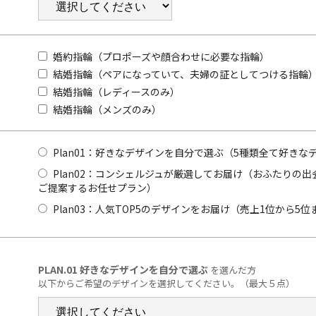
店舗一覧
オンラインショールーム
婚約指輪（プロポーズや顔合わせに必要な指輪）
来店予約について
結婚指輪（ペアになっていて、夫婦の証としてつける指輪
結婚指輪（レディースのみ）
結婚指輪（メンズのみ）
よくあるご質問
|
会社概要
|
採用情報
|
お問い
Plan01：好きなデザインを自分で選ぶ（5種類全て好き
Plan02：コンシェルジュが厳選してお届け（おふたりの
ご提案するお任せプラン）
Plan03：人気TOP5のデザインをお届け（売上1位から5
PLAN.01 好きなデザインを自分で選ぶ
を選んだ方
以下からご希望のデザインを選択してください。（最大５点）