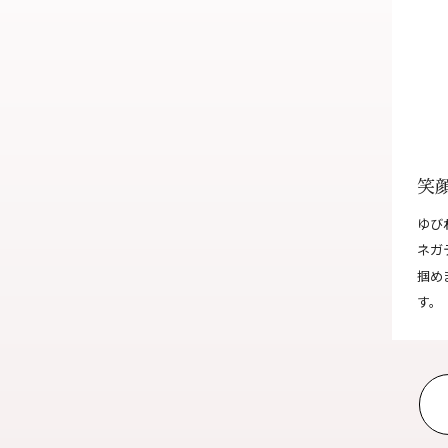
オンラインショールーム
来店予約について
よくあるご質問
|
会社概要
|
採用情報
|
お問い
笑
ゆび
ネガ
掴め
す。