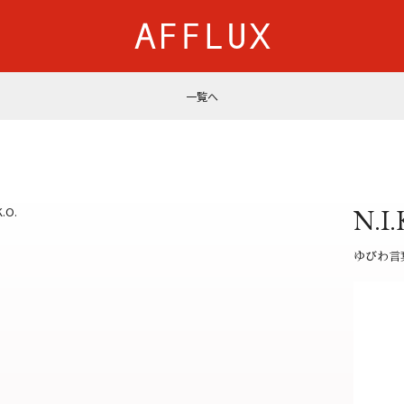
一覧へ
商品カテゴリ
AFFLUXについて
婚約指輪
AFFLUXの永久保証®
結婚指輪
無限大のオーダーメイ
N.I.
パーフェクトセットリング
ゆびわ言葉®
50歳からの結婚指輪
クオリティ
ゆびわ言
ジュエリー
AFFLUXダイヤモンド
ベビーリング・ブレス
サービス
ショップ
店舗一覧