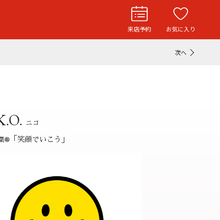
来店予約
お気に入り
次へ
お役立ち記事
リングストーリー
ド
ウエディングニュース
K.O.
インタビュー
ニコ
「笑顔でいこう」
葉
®
フェア・ニュース
ブログ・お客様の声
カタログ請求