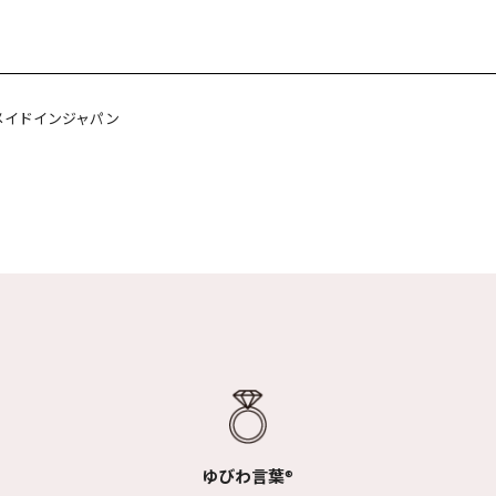
メイドインジャパン
ゆびわ言葉
®